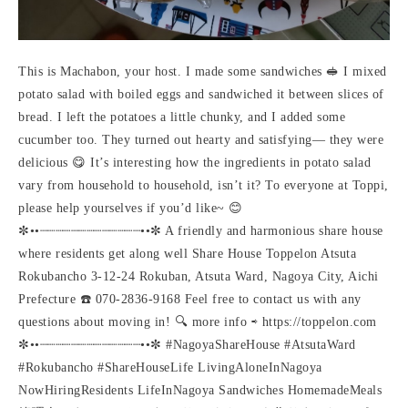
This is Machabon, your host. I made some sandwiches 🥪 I mixed
potato salad with boiled eggs and sandwiched it between slices of
bread. I left the potatoes a little chunky, and I added some
cucumber too. They turned out hearty and satisfying— they were
delicious 😋 It’s interesting how the ingredients in potato salad
vary from household to household, isn’t it? To everyone at Toppi,
please help yourselves if you’d like~ 😊
✼••┈┈┈┈┈┈┈┈┈┈┈┈┈••✼ A friendly and harmonious share house
where residents get along well Share House Toppelon Atsuta
Rokubancho 3-12-24 Rokuban, Atsuta Ward, Nagoya City, Aichi
Prefecture ☎️ 070-2836-9168 Feel free to contact us with any
questions about moving in! 🔍 more info ⇨ https://toppelon.com
✼••┈┈┈┈┈┈┈┈┈┈┈┈┈••✼ #NagoyaShareHouse #AtsutaWard
#Rokubancho #ShareHouseLife LivingAloneInNagoya
NowHiringResidents LifeInNagoya Sandwiches HomemadeMeals