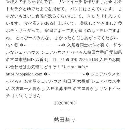
管理人のまちゃぼんです。 サンドイッチを作りました🥪 ポテ
トサラダとゆでたまごを混ぜて、 パンにはさんでいます。 じ
ゃがいもは少し食感が残るくらいにして、 きゅうりも入って
います。 食べ応えのある仕上がりで、 美味しくできました😋
ポテトサラダって、 家庭によって具が違うのも面白いですよ
ね。 とっぴーのみんな、 よかったら召しあがってください
ね〜😊 ✼••┈┈┈┈┈┈┈┈┈┈┈┈┈••✼ 入居者同士の仲が良く、和や
かなシェアハウス シェアハウスとっぺろん熱田六番町 愛知県
名古屋市熱田区六番3丁目12-24 ☎️ 070-2836-9168 入居のお問
い合わせはお気軽にどうぞ！ 🔍 more info ⇨
https://toppelon.com ✼••┈┈┈┈┈┈┈┈┈┈┈┈┈••✼ シェアハウスと
っぺろん 名古屋シェアハウス 熱田区 六番町 シェアハウス生
活 名古屋一人暮らし 入居者募集中 名古屋暮らし サンドイッ
チ 手づくりごはん
2026
/
06
/
05
熱田祭り