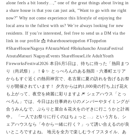
alone feels a bit lonely…,” one of the great things about living in
a share house is that you can just ask, “Want to go with me right
now?” Why not come experience this lifestyle of enjoying the
local area to the fullest with us? We’re always looking for new
residents. If you’re interested, feel free to send us a DM via the
link in our profile 📩 #sharehousetoppelon #Toppelon
#ShareHouseNagoya #AtsutaWard #Rokubancho AtsutaFestival
AtsutaMatsuri NagoyaEvents ShareHouseLife AdultYouth
FireworksFestival2026 本日6月5日は、待ちに待った「熱田まつ
り（尚武祭）」！🏮✨ とっぺろんのある熱田・六番町エリア
からもすぐ近くの熱田神宮で、名古屋に夏の訪れを告げるお祭
りが開催されています！ 夕方からは約1,000発の打ち上げ花火
も上がって、夜空を綺麗に彩りますよ🎆 シェアハウス「とっ
ぺろん」では、今日はお仕事終わりのメンバーやタイミングが
合うみんなで、ぶらりと屋台＆花火をのぞきに行こうかと計画
中。 「一人でお祭りに行くのはちょっと…」という方も、シ
ェアハウスなら「今から一緒に行く？」って誘い合えるのが良
いところですよね。 地元を全力で楽しむライフスタイル、あ