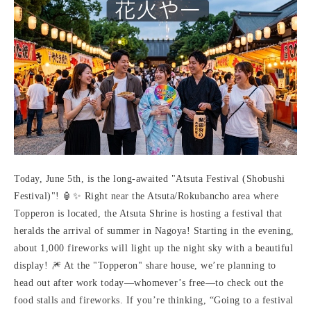
Today, June 5th, is the long-awaited "Atsuta Festival (Shobushi
Festival)"! 🏮✨ Right near the Atsuta/Rokubancho area where
Topperon is located, the Atsuta Shrine is hosting a festival that
heralds the arrival of summer in Nagoya! Starting in the evening,
about 1,000 fireworks will light up the night sky with a beautiful
display! 🎆 At the "Topperon" share house, we’re planning to
head out after work today—whomever’s free—to check out the
food stalls and fireworks. If you’re thinking, “Going to a festival