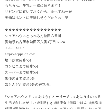
もちろん、牛乳と一緒に頂きます！
リビングに置いておくから、食べてねー😃
実物はホントに美味しそうだからね！笑
🍀🍀🍀🍀🍀🍀🍀🍀🍀🍀🍀🍀🍀🍀🍀🍀
シェアハウスとっぺろん熱田六番町
愛知県名古屋市熱田区六番3丁目12-24
052-653-0071
https://toppelon.com
地下鉄駅徒歩5分
コンビニまで徒歩5分
スーパーまで徒歩5分
郵便局まで徒歩5分
ほとんどが徒歩5分の好立地♫
#シェアハウス #しぇあはうすとーりー #しぇあはうすのある
生活 #肉じゃが甘い #料理すき #健康食 #健康ごはん #無添加
料理 #添加物なし #メロンパン #シェアハウス料理人 #シェア