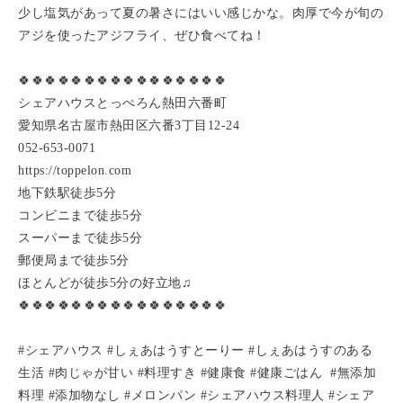
少し塩気があって夏の暑さにはいい感じかな。肉厚で今が旬の
アジを使ったアジフライ、ぜひ食べてね！
🍀🍀🍀🍀🍀🍀🍀🍀🍀🍀🍀🍀🍀🍀🍀🍀
シェアハウスとっぺろん熱田六番町
愛知県名古屋市熱田区六番3丁目12-24
052-653-0071
https://toppelon.com
地下鉄駅徒歩5分
コンビニまで徒歩5分
スーパーまで徒歩5分
郵便局まで徒歩5分
ほとんどが徒歩5分の好立地♫
🍀🍀🍀🍀🍀🍀🍀🍀🍀🍀🍀🍀🍀🍀🍀🍀
#シェアハウス #しぇあはうすとーりー #しぇあはうすのある
生活 #肉じゃが甘い #料理すき #健康食 #健康ごはん #無添加
料理 #添加物なし #メロンパン #シェアハウス料理人 #シェア