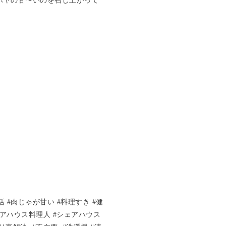
ホヤの甘〜いのを召し上がって
 #肉じゃが甘い #料理すき #健
ェアハウス料理人 #シェアハウス