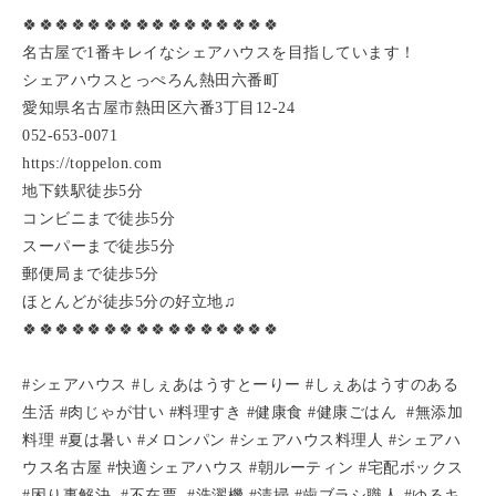
🍀🍀🍀🍀🍀🍀🍀🍀🍀🍀🍀🍀🍀🍀🍀🍀
名古屋で1番キレイなシェアハウスを目指しています！
シェアハウスとっぺろん熱田六番町
愛知県名古屋市熱田区六番3丁目12-24
052-653-0071
https://toppelon.com
地下鉄駅徒歩5分
コンビニまで徒歩5分
スーパーまで徒歩5分
郵便局まで徒歩5分
ほとんどが徒歩5分の好立地♫
🍀🍀🍀🍀🍀🍀🍀🍀🍀🍀🍀🍀🍀🍀🍀🍀
#シェアハウス #しぇあはうすとーりー #しぇあはうすのある
生活 #肉じゃが甘い #料理すき #健康食 #健康ごはん #無添加
料理 #夏は暑い #メロンパン #シェアハウス料理人 #シェアハ
ウス名古屋 #快適シェアハウス #朝ルーティン #宅配ボックス
#困り事解決 #不在票 #洗濯機 #清掃 #歯ブラシ職人 #ゆるキ