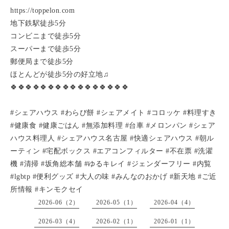
https://toppelon.com
地下鉄駅徒歩5分
コンビニまで徒歩5分
スーパーまで徒歩5分
郵便局まで徒歩5分
ほとんどが徒歩5分の好立地♫
🍀🍀🍀🍀🍀🍀🍀🍀🍀🍀🍀🍀🍀🍀🍀🍀
#シェアハウス #わらび餅 #シェアメイト #コロッケ #料理すき
#健康食 #健康ごはん #無添加料理 #台車 #メロンパン #シェア
ハウス料理人 #シェアハウス名古屋 #快適シェアハウス #朝ル
ーティン #宅配ボックス #エアコンフィルター #不在票 #洗濯
機 #清掃 #坂角総本舗 #ゆるキレイ #ジェンダーフリー #内覧
#lgbtp #便利グッズ #大人の味 #みんなのおかげ #新天地 #ご近
所情報 #キンモクセイ
2026-06（2）
2026-05（1）
2026-04（4）
2026-03（4）
2026-02（1）
2026-01（1）