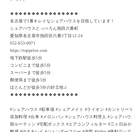
🍀🍀🍀🍀🍀🍀🍀🍀🍀🍀🍀🍀🍀🍀🍀🍀
名古屋で1番キレイなシェアハウスを目指しています！
シェアハウスとっぺろん熱田六番町
愛知県名古屋市熱田区六番3丁目12-24
052-653-0071
https://toppelon.com
地下鉄駅徒歩5分
コンビニまで徒歩5分
スーパーまで徒歩5分
郵便局まで徒歩5分
ほとんどが徒歩5分の好立地♫
🍀🍀🍀🍀🍀🍀🍀🍀🍀🍀🍀🍀🍀🍀🍀🍀
#シェアハウス #駐車場 #シェアメイト #ライオン #カントリーマ
添加料理 #台車 #メロンパン #シェアハウス料理人 #シェアハウ
朝ルーティン #宅配ボックス #エアコンフィルター #三ヶ日みかん
離感 #ゆるキレイ #ジェンダーフリー #内覧 #lgbtp #便利グッ