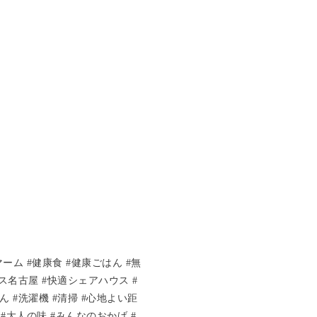
ーム #健康食 #健康ごはん #無
ス名古屋 #快適シェアハウス #
 #洗濯機 #清掃 #心地よい距
ズ #大人の味 #みんなのおかげ #