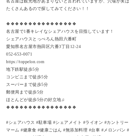
名古屋は観光地があまりないと言われていますが、穴場が実は
たくさんあるので探してみてください！！
🍀🍀🍀🍀🍀🍀🍀🍀🍀🍀🍀🍀🍀🍀🍀🍀
名古屋で1番キレイなシェアハウスを目指しています！
シェアハウスとっぺろん熱田六番町
愛知県名古屋市熱田区六番3丁目12-24
052-653-0071
https://toppelon.com
地下鉄駅徒歩5分
コンビニまで徒歩5分
スーパーまで徒歩5分
郵便局まで徒歩5分
ほとんどが徒歩5分の好立地♫
🍀🍀🍀🍀🍀🍀🍀🍀🍀🍀🍀🍀🍀🍀🍀🍀
#シェアハウス #駐車場 #シェアメイト #ライオン #カントリー
マーム #健康食 #健康ごはん #無添加料理 #台車 #メロンパン #