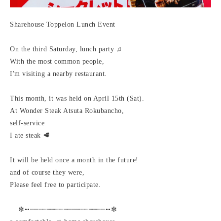
Sharehouse Toppelon Lunch Event
On the third Saturday, lunch party ♫
With the most common people,
I'm visiting a nearby restaurant.
This month, it was held on April 15th (Sat).
At Wonder Steak Atsuta Rokubancho,
self-service
I ate steak 🥩
It will be held once a month in the future!
and of course they were,
Please feel free to participate.
✼••┈┈┈┈┈┈┈┈┈┈┈┈┈┈┈┈┈┈••✼