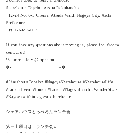
a comfortable, at-home sharehouse
Sharehouse Topelon Atsuta Rokubancho
12-24 No. 6-3 Chome, Atsuda Ward, Nagoya City, Aichi
Prefecture
☎️ 052-653-0071
If you have any questions about moving in, please feel free to
contact us!
🔍 more info ⇨ @toppelon
✼••┈┈┈┈┈┈┈┈┈┈┈┈┈┈┈┈┈┈••✼
#SharehouseTopelon #NagoyaSharehouse #SharehouseLife
#Lunch Event #Lunch #Lunch #NagoyaLunch #WonderSteak
#Nagoya #lifeinnagoya #sharehouse
シェアハウスとっぺろんランチ会
第三土曜日は、ランチ会♫