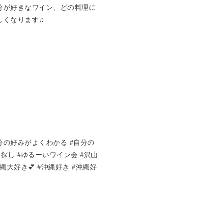
分が好きなワイン、どの料理に
しくなります♫
分の好みがよくわかる #自分の
探し #ゆるーいワイン会 #沢山
大好き💕 #沖縄好き #沖縄好