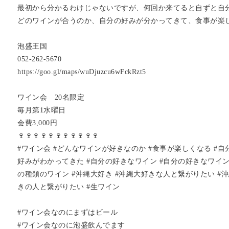
最初から分かるわけじゃないですが、何回か来てると自ずと自
どのワインが合うのか、自分の好みが分かってきて、食事が楽
泡盛王国
052-262-5670
https://goo.gl/maps/wuDjuzcu6wFckRzt5
ワイン会 20名限定
毎月第1水曜日
会費3,000円
🍷🍷🍷🍷🍷🍷🍷🍷🍷🍷🍷
#ワイン会 #どんなワインが好きなのか #食事が楽しくなる #自
好みがわかってきた #自分の好きなワイン #自分の好きなワイン
の種類のワイン #沖縄大好き #沖縄大好きな人と繋がりたい #沖縄
きの人と繋がりたい #生ワイン
#ワイン会なのにまずはビール
#ワイン会なのに泡盛飲んでます