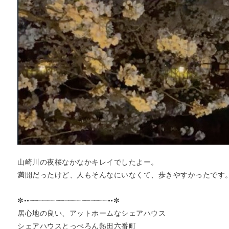
山崎川の夜桜なかなかキレイでしたよー。
満開だったけど、人もそんなにいなくて、歩きやすかったです
✼••┈┈┈┈┈┈┈┈┈┈┈┈┈┈┈┈┈┈••✼
居心地の良い、アットホームなシェアハウス
シェアハウスとっぺろん熱田六番町