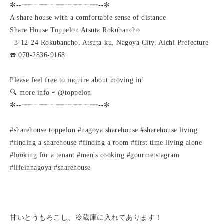
✼--┈┈┈┈┈┈┈┈┈┈┈┈┈┈┈┈┈┈--✼
A share house with a comfortable sense of distance
Share House Toppelon Atsuta Rokubancho
3-12-24 Rokubancho, Atsuta-ku, Nagoya City, Aichi Prefecture
☎️ 070-2836-9168
Please feel free to inquire about moving in!
🔍 more info ⇨ @toppelon
✼--┈┈┈┈┈┈┈┈┈┈┈┈┈┈┈┈┈┈--✼
#sharehouse toppelon #nagoya sharehouse #sharehouse living
#finding a sharehouse #finding a room #first time living alone
#looking for a tenant #men's cooking #gourmetstagram
#lifeinnagoya #sharehouse
甘いとうもろこし、冷蔵庫に入れてあります！