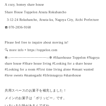
A cozy, homey share house
Share House Toppelon Atsuta Rokubancho
3-12-24 Rokubancho, Atsuta-ku, Nagoya City, Aichi Prefecture
☎️ 070-2836-9168
Please feel free to inquire about moving in!
🔍 more info ⇨ https://toppelon.com
✼--┈┈┈┈┈┈┈┈┈┈┈┈┈┈┈┈┈┈--✼ #Sharehouse Toppelon #Nagoya
share house #Share house living #Looking for a share house
#Looking for a room #First time living alone #tenant wanted
#love sweets #mamegashi #lifeinnagoya #sharehouse
共用スペースのお菓子を補充しました！
メインのお菓子は「ポリッピー」です。
いろいろな味があるんですね。