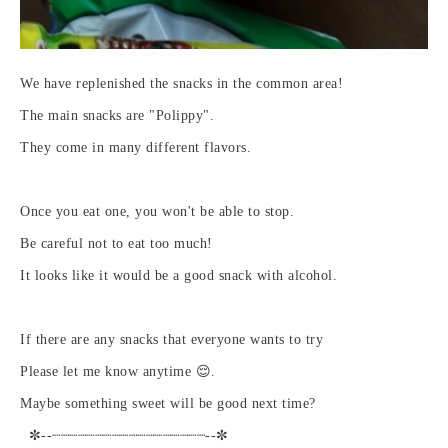
We have replenished the snacks in the common area!
The main snacks are "Polippy".
They come in many different flavors.
Once you eat one, you won't be able to stop.
Be careful not to eat too much!
It looks like it would be a good snack with alcohol.
If there are any snacks that everyone wants to try
Please let me know anytime 😌.
Maybe something sweet will be good next time?
✼--┈┈┈┈┈┈┈┈┈┈┈┈┈┈┈┈┈┈--✼