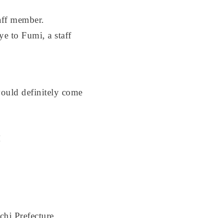
taff member.
e to Fumi, a staff
would definitely come
!
hi Prefecture