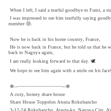
When I left, I said a tearful goodbye to Fumi, a s
I was impressed to see him tearfully saying goodby
member 😢.
Now he is back in his home country, France,
He is now back in France, but he told us that he 
back to Nagoya again,
I am really looking forward to that day. 🕊️
We hope to see him again with a smile on his face
✼--┈┈┈┈┈┈┈┈┈┈┈┈┈┈┈┈--✼
A cozy, homey share house
Share House Toppelon Atsuta Rokubancho
3-12-24 Rokubancho, Atsuta-ku, Nagoya City, Aic