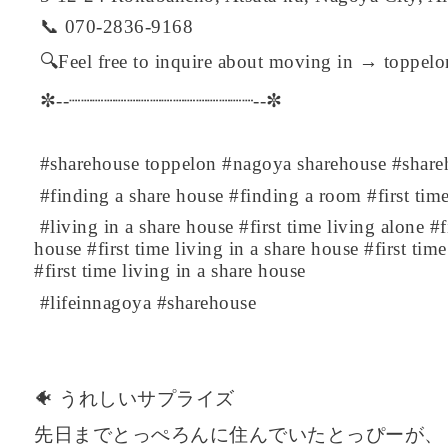
📞 070-2836-9168
🔍Feel free to inquire about moving in → toppel
✼--┈┈┈┈┈┈┈┈┈┈┈┈┈┈┈┈--✼
#sharehouse toppelon #nagoya sharehouse #shareh
#finding a share house #finding a room #first time
#living in a share house #first time living alone #fi
house #first time living in a share house #first tim
#first time living in a share house
#lifeinnagoya #sharehouse
🐠 うれしいサプライズ
先日までとっぺろんに住んでいたとっぴーが、